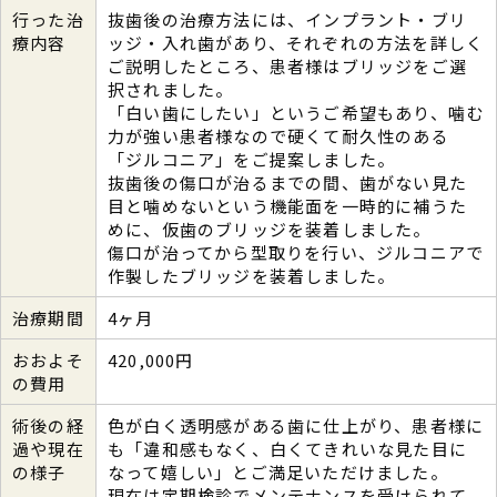
行った治
抜歯後の治療方法には、インプラント・ブリ
療内容
ッジ・入れ歯があり、それぞれの方法を詳しく
ご説明したところ、患者様はブリッジをご選
択されました。
「白い歯にしたい」というご希望もあり、噛む
力が強い患者様なので硬くて耐久性のある
「ジルコニア」をご提案しました。
抜歯後の傷口が治るまでの間、歯がない見た
目と噛めないという機能面を一時的に補うた
めに、仮歯のブリッジを装着しました。
傷口が治ってから型取りを行い、ジルコニアで
作製したブリッジを装着しました。
治療期間
4ヶ月
おおよそ
420,000円
の費用
術後の経
色が白く透明感がある歯に仕上がり、患者様に
過や現在
も「違和感もなく、白くてきれいな見た目に
の様子
なって嬉しい」とご満足いただけました。
現在は定期検診でメンテナンスを受けられて