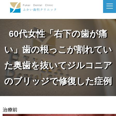
60代女性「右下の歯が痛
い」歯の根っこが割れてい
た奥歯を抜いてジルコニア
のブリッジで修復した症例
治療前