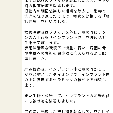
まずは既存のブリッジを装着したまま、右下奥
歯の根管治療を開始します。
根管内の細菌感染した組織を除去し、消毒と
洗浄を繰り返したうえで、根管を封鎖する「根
管充填」を行いました。
根管治療後はブリッジを外し、顎の骨にチタ
ンの人工歯根「インプラント体」を埋め込む
手術を実施します。
手術は清潔な環境下で慎重に行い、周囲の骨
や歯茎への負担を最小限に抑えられるよう配
慮しました。
経過観察後、インプラント体と顎の骨がしっ
かりと結合したタイミングで、インプラント体
の上に装着するセラミックの被せ物を作製し
ます。
また手術と並行して、インプラントの前後の歯
にも被せ物を装着しました。
最後に、完成した被せ物を装着して、見た目や